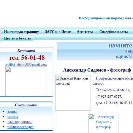
Информационный портал для
На главную страницу
ЗАГСы в Пензе
Агентства
Свадебное платье
Цветы и букеты
Контакты
тел. 56-01-48
kolibri_studio58@gmail.com
Адександр Садомов - фотограф
Профессиональное образ
съемки.
Тел.: +7-927-287-6737,
+7-927-287-6727,
дом. +7-(8412)-48-53-87
С чего начать
заявка
советы
план подготовки
таблица расходов