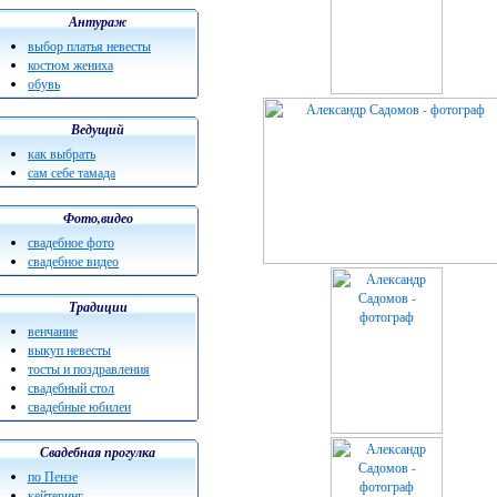
Антураж
выбор платья невесты
костюм жениха
обувь
Ведущий
как выбрать
сам себе тамада
Фото,видео
свадебное фото
свадебное видео
Традиции
венчание
выкуп невесты
тосты и поздравления
свадебный стол
свадебные юбилеи
Свадебная прогулка
по Пензе
кейтеринг