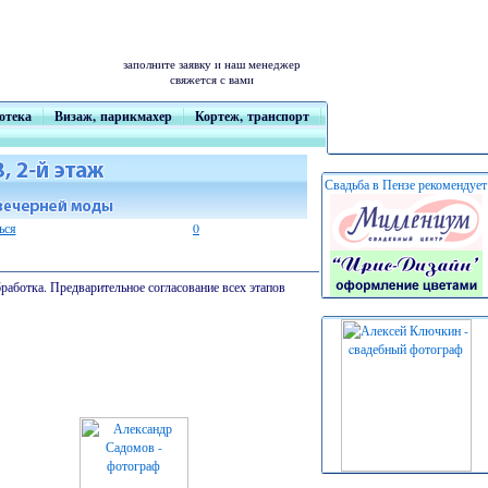
заполните заявку и наш менеджер
свяжется с вами
отека
Визаж, парикмахер
Кортеж, транспорт
ься
0
аботка. Предварительное согласование всех этапов