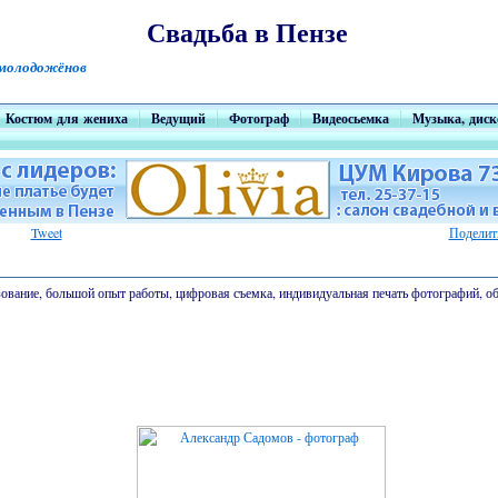
Свадьба в Пензе
 молодожёнов
Костюм для жениха
Ведущий
Фотограф
Видеосьемка
Музыка, диск
Tweet
Поделит
ование, большой опыт работы, цифровая съемка, индивидуальная печать фотографий, обр